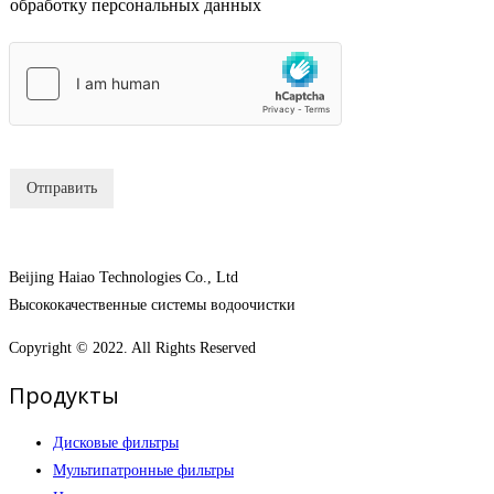
обработку персональных данных
M
к
e
б
s
о
s
к
a
с
g
ы
e
Отправить
Beijing Haiao Technologies Co., Ltd
Высококачественные системы водоочистки
Copyright © 2022. All Rights Reserved
Продукты
Дисковые фильтры
Мультипатронные фильтры