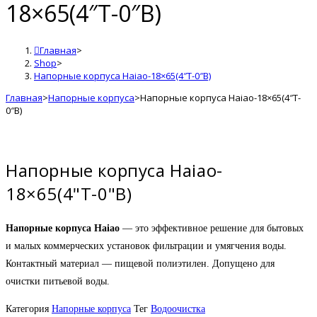
18×65(4″T-0″B)
Главная
>
Shop
>
Напорные корпуса Haiao-18×65(4″T-0″B)
Главная
>
Напорные корпуса
>
Напорные корпуса Haiao-18×65(4″T-
0″B)
Напорные корпуса Haiao-
18×65(4"T-0"B)
Напорные корпуса Haiao
— это эффективное решение для бытовых
и малых коммерческих установок фильтрации и умягчения воды.
Контактный материал — пищевой полиэтилен. Допущено для
очистки питьевой воды.
Категория
Напорные корпуса
Тег
Водоочистка