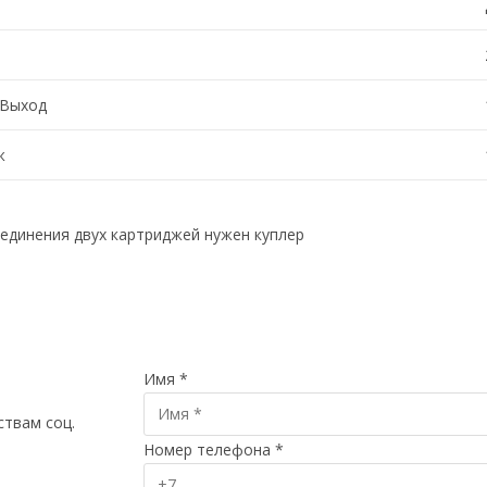
 Выход
ж
оединения двух картриджей нужен куплер
Имя
*
ствам соц.
Номер телефона
*