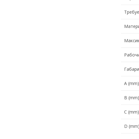
Требуе
Матер
Максим
Рабочи
Габар
А (mm)
B (mm
C (mm)
D (mm