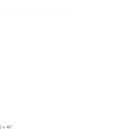
5 х 40″