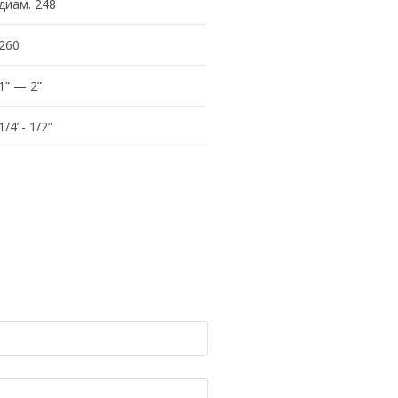
диам. 248
260
1” — 2”
1/4”- 1/2”