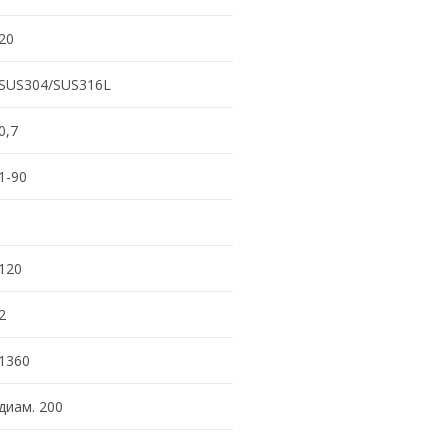
20
SUS304/SUS316L
0,7
1-90
120
2
1360
диам. 200