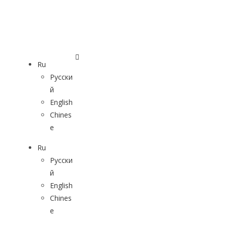
Ru
Русски
й
English
Chines
e
Ru
Русски
й
English
Chines
e