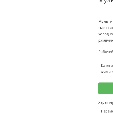
Мульти
сменных
холодно
ржавчины
Рабочий
Катего
Фильт
Характе
Парам