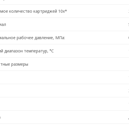
мое количество картриджей 10x*
иал
альное рабочее давление, МПа:
й диапазон температур, °C
итные размеры
)
)