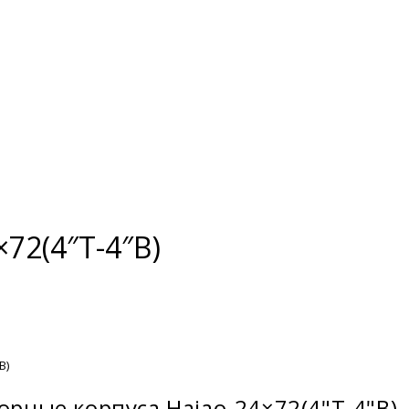
72(4″T-4″B)
B)
орные корпуса Haiao-24×72(4"T-4"B)