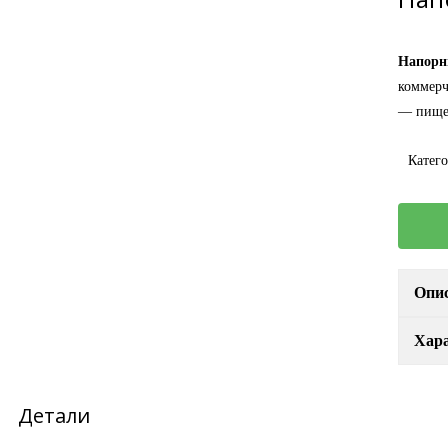
Напорн
коммерч
— пищев
Катег
Опис
Хар
Детали