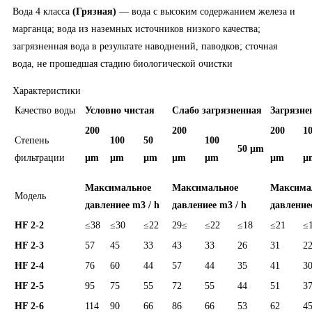
Вода 4 класса
(Грязная)
— вода с высоким содержанием железа и
марганца; вода из наземных источников низкого качества;
загрязненная вода в результате наводнений, паводков; сточная
вода, не прошедшая стадию биологической очистки
Характеристики
Качество воды
Условно чистая
Слабо загрязненная
Загрязне
200
200
200
1
Степень
100
50
100
50 µ
m
фильтрации
µ
m
µ
m
µ
m
µ
m
µ
m
µ
m
µ
Максимальное
Максимальное
Максима
Модель
давление
e m3 / h
давление
e m3 / h
давление
HF 2-2
≤38
≤30
≤22
29≤
≤22
≤18
≤21
≤
HF 2-3
57
45
33
43
33
26
31
2
HF 2-4
76
60
44
57
44
35
41
3
HF 2-5
95
75
55
72
55
44
51
3
HF 2-6
114
90
66
86
66
53
62
4