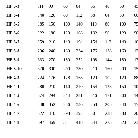
HF 3-3
111
90
60
84
66
48
60
4
HF 3-4
148
120
80
112
88
64
80
6
HF 3-5
185
150
100
140
110
80
100
7
HF 3-6
222
180
120
168
132
96
120
9
HF 3-7
259
210
140
194
154
112
140
1
HF 3-8
296
240
160
224
176
128
160
1
HF 3-9
333
270
180
252
198
144
180
1
HF 3-10
370
300
200
280
210
160
200
1
HF 4-3
224
176
128
168
129
102
120
8
HF 4-4
280
210
160
210
154
128
150
1
HF 4-5
374
294
214
281
216
171
200
1
HF 4-6
448
352
256
336
258
205
240
1
HF 4-7
522
410
298
392
301
238
280
2
HF 4-8
597
469
341
448
344
273
320
2